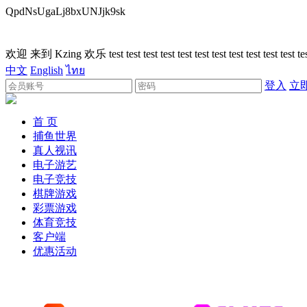
QpdNsUgaLj8bxUNJjk9sk
欢迎 来到 Kzing 欢乐 test test test test test test test test test test test tes
中文
English
ไทย
登入
立
首 页
捕鱼世界
真人视讯
电子游艺
电子竞技
棋牌游戏
彩票游戏
体育竞技
客户端
优惠活动