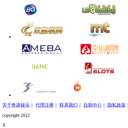
关于奇迹娱乐
｜
代理注册
｜
联系我们
｜
自助中心
｜
隐私政策
copyright 2022
X