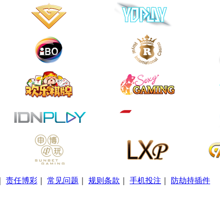
｜
责任博彩
｜
常见问题
｜
规则条款
｜
手机投注
｜
防劫持插件